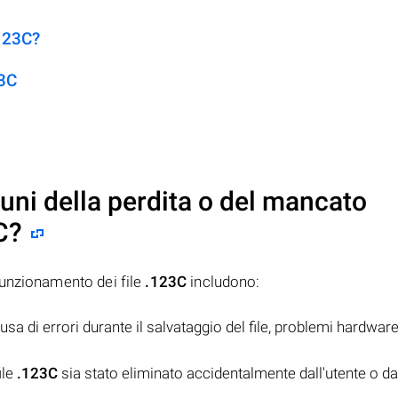
.123C?
23C
uni della perdita o del mancato
C
?
funzionamento dei file
.123C
includono:
usa di errori durante il salvataggio del file, problemi hardwar
ile
.123C
sia stato eliminato accidentalmente dall'utente o da