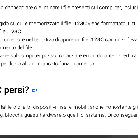
o danneggiare o eliminare i file presenti sul computer, inclusi i
igido su cui è memorizzato il file
.123C
viene formattato, tutti 
file
.123C
.
 un errore nel tentativo di aprire un file
.123C
con un softwa
mento del file.
ware sul computer possono causare errori durante l'apertura o
ro perdita o al loro mancato funzionamento.
C persi?
tile o di altri dispositivi fissi e mobili, anche nonostante gl
bug, blocchi, guasti hardware o quelli di sistema. Di consegue