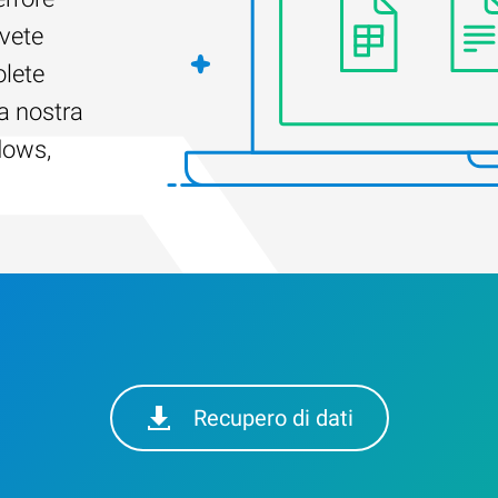
Avete
olete
a nostra
dows,
Recupero di dati