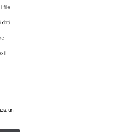
 file
i dati
re
 il
i
nza, un