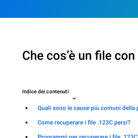
Che cos’è un file co
Indice dei contenuti
Quali sono le cause più comuni della 
Come recuperare i file .123C persi?
Programmi per recuperare i file .123C