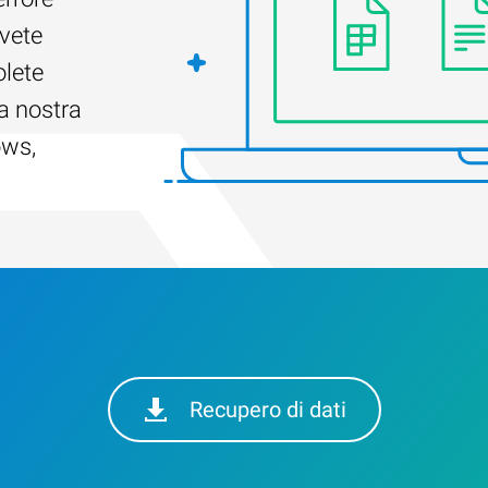
Avete
olete
a nostra
ows,
Recupero di dati