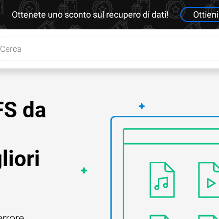
Ottenete uno sconto sul recupero di dati!
Ottieni
FS da
liori
errore