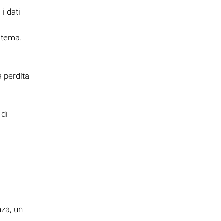
 i dati
stema.
 perdita
 di
i
nza, un