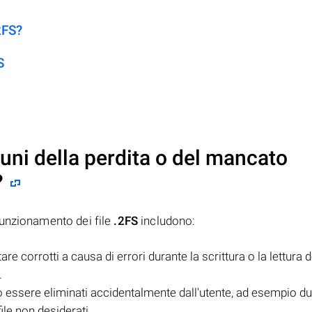
2FS?
S
uni della perdita o del mancato
?
funzionamento dei file
.2FS
includono:
e corrotti a causa di errori durante la scrittura o la lettura de
.
essere eliminati accidentalmente dall'utente, ad esempio du
file non desiderati.