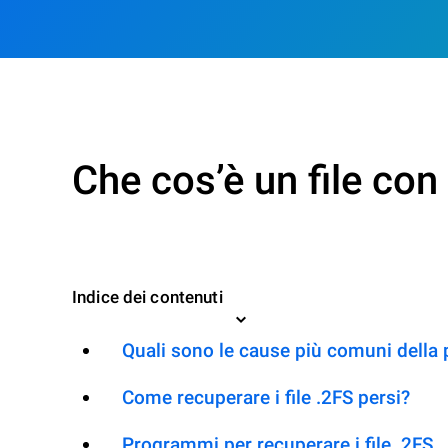
Che cos’è un file con
Indice dei contenuti
Quali sono le cause più comuni della 
Come recuperare i file .2FS persi?
Programmi per recuperare i file .2FS