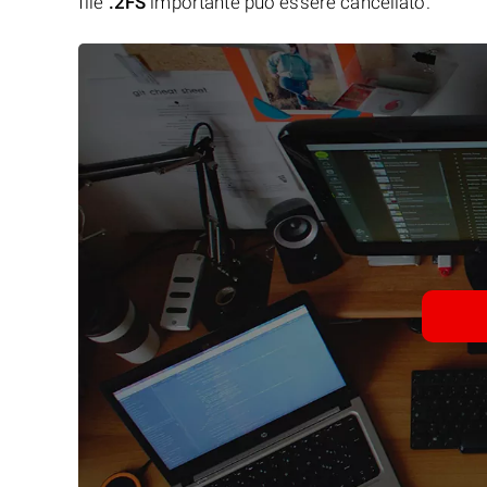
file
.2FS
importante può essere cancellato.