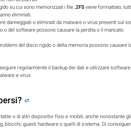
igido su cui sono memorizzati i file
.2FS
viene formattato, tutti
ranno eliminati.
 danneggiati o eliminati da malware o virus presenti sul si
ivo o del software possono causare la perdita o il mancato
oblemi del disco rigido o della memoria possono causare la
eseguire regolarmente il backup dei dati e utilizzare software
alware e virus.
persi?
tile o di altri dispositivi fissi e mobili, anche nonostante gl
bug, blocchi, guasti hardware o quelli di sistema. Di consegue