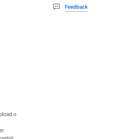
Feedback
upload o
er.
tibili