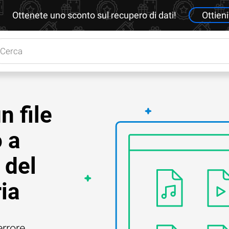
Ottenete uno sconto sul recupero di dati!
Ottieni
 file
 a
 del
ia
errore