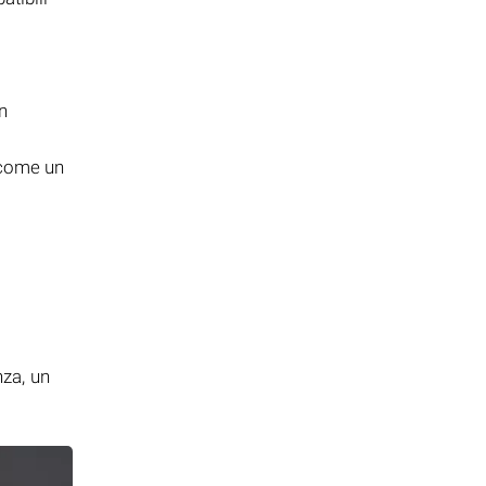
n
 come un
i
nza, un