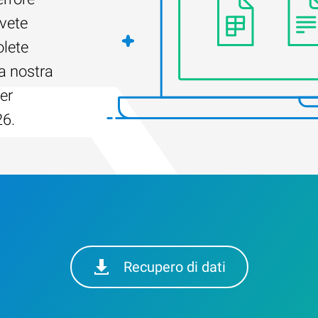
Avete
olete
a nostra
er
26.
Recupero di dati