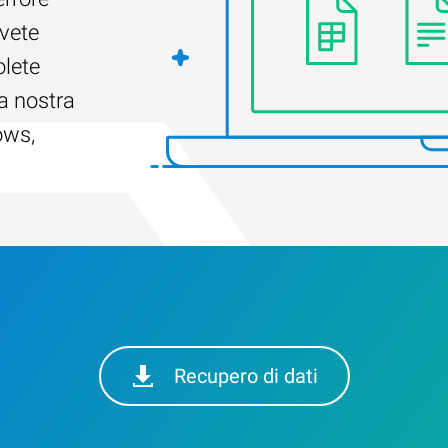
Avete
olete
a nostra
ows,
Recupero di dati