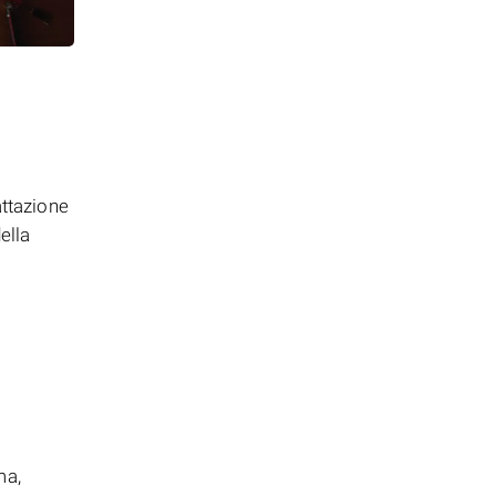
attazione
ella
ma,