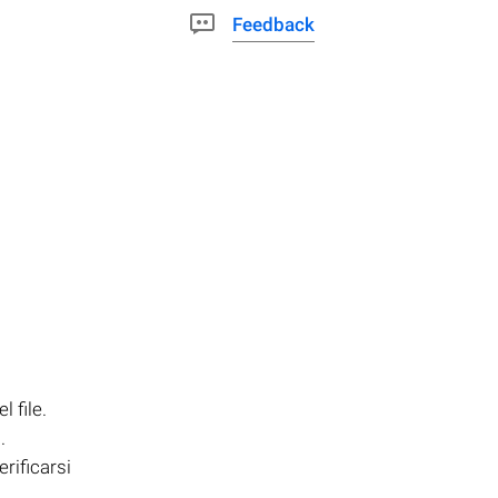
Feedback
 file.
.
rificarsi