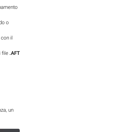
onamento
ido o
con il
 file
.AFT
i
nza, un