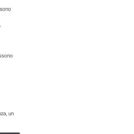
ossono
,
possono
i
nza, un