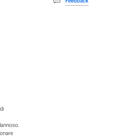
Feedback
di
 dannoso.
ionare