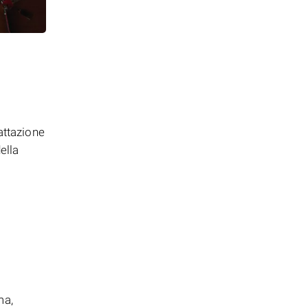
attazione
ella
ma,