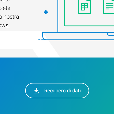
olete
a nostra
ows,
Recupero di dati