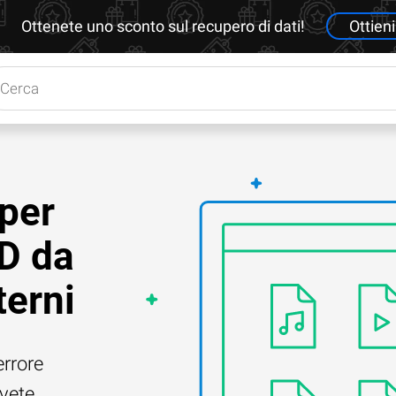
Ottenete uno sconto sul recupero di dati!
Ottieni
 per
CD da
terni
errore
Avete