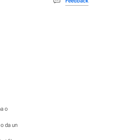
Feedback
ma o
 o da un