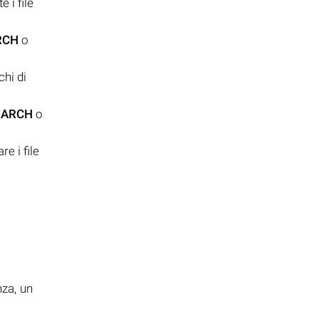
 i file
RCH
o
chi di
EARCH
o
e i file
i
nza, un