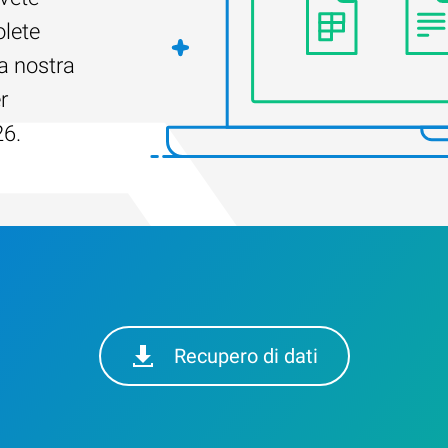
olete
a nostra
r
26.
Recupero di dati