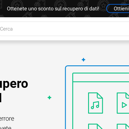
Ottenete uno sconto sul recupero di dati!
Ottieni
upero
H
errore
Avete