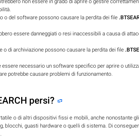
trebbero non essere in grado di aprire o gestire correttamente
lità.
vo o del software possono causare la perdita dei file
.BTSEA
bero essere danneggiati o resi inaccessibili a causa di attac
 o di archiviazione possono causare la perdita dei file
.BTS
ssere necessario un software specifico per aprire o utilizzar
ware potrebbe causare problemi di funzionamento.
SEARCH persi?
tile o di altri dispositivi fissi e mobili, anche nonostante gl
bug, blocchi, guasti hardware o quelli di sistema. Di consegue
.