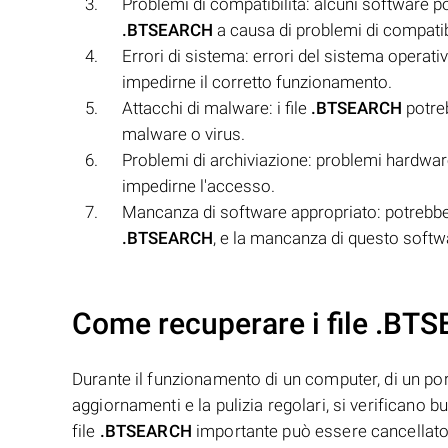
Problemi di compatibilità: alcuni software po
.BTSEARCH
a causa di problemi di compatibi
Errori di sistema: errori del sistema operati
impedirne il corretto funzionamento.
Attacchi di malware: i file
.BTSEARCH
potreb
malware o virus.
Problemi di archiviazione: problemi hardware
impedirne l'accesso.
Mancanza di software appropriato: potrebbe e
.BTSEARCH
, e la mancanza di questo soft
Come recuperare i file .BT
Durante il funzionamento di un computer, di un porta
aggiornamenti e la pulizia regolari, si verificano 
file
.BTSEARCH
importante può essere cancellato