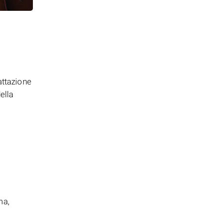
attazione
ella
ma,