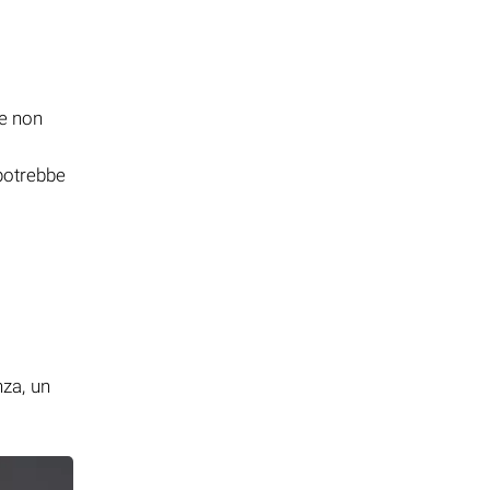
be non
potrebbe
i
nza, un