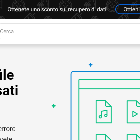
Ottenete uno sconto sul recupero di dati!
Ottieni
ile
ati
errore
Avete