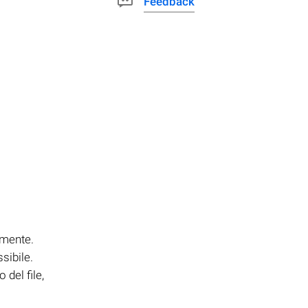
Feedback
amente.
sibile.
del file,