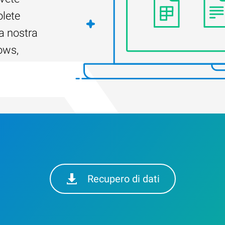
olete
a nostra
ows,
Recupero di dati