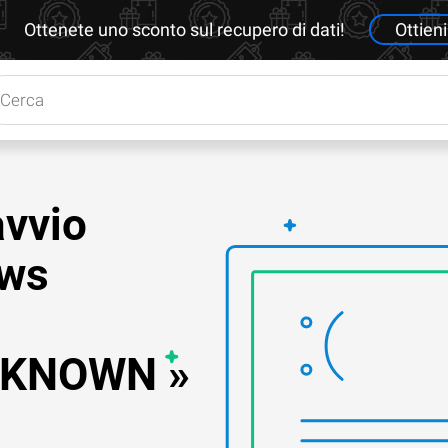
Ottenete uno sconto sul recupero di dati!
Ottieni
avvio
ows
NKNOWN »