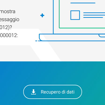
 mostra
messaggio
012)?
00000012:
Recupero di dati