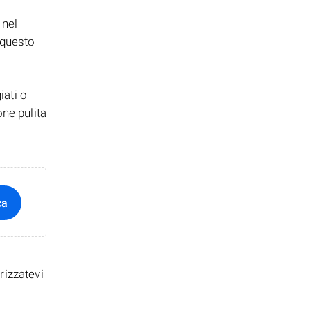
 nel
: questo
iati o
one pulita
ca
rizzatevi