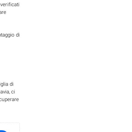
verificati
are
ntaggio di
glia di
via, ci
ecuperare