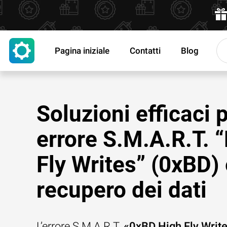
Pagina iniziale
Contatti
Blog
Soluzioni efficaci 
errore S.M.A.R.T. 
Fly Writes” (0xBD)
recupero dei dati
L’errore S.M.A.R.T.
«0xBD High Fly Writ