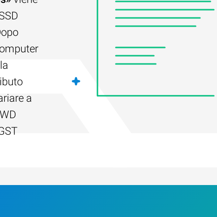
à SSD
Dopo
 computer
la
ributo
riare a
: WD
HGST