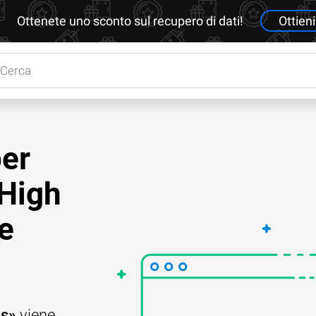
Ottenete uno sconto sul recupero di dati!
Ottieni
per
“High
 e
es»
viene