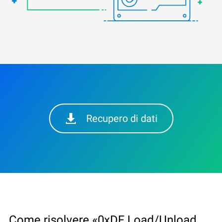
Recupero di dati
Come risolvere «0xDF Load/Unload