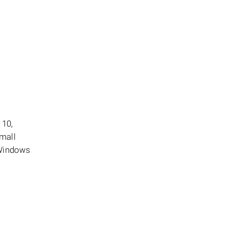
 10,
mall
 Windows