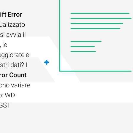
t Error
ualizzato
i avvia il
 le
eggiorate e
tri dati? I
ror Count
ono variare
do: WD
HGST