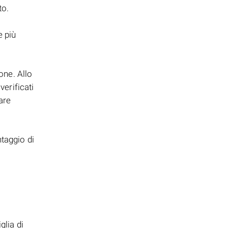
to.
o
e più
one. Allo
verificati
are
ntaggio di
glia di