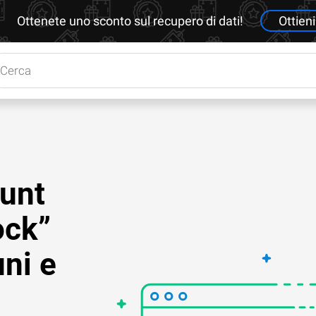
Ottenete uno sconto sul recupero di dati!
Ottieni
ount
ock”
uni e