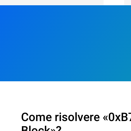
Come risolvere «0xB
Block»?