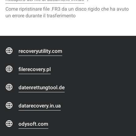
Come ripristinare file .FR3 da un disco rigido che ha avuto
un errore durante il trasferimento
recoveryutility.com
filerecovery.pl
datenrettungtool.de
datarecovery.in.ua
odysoft.com