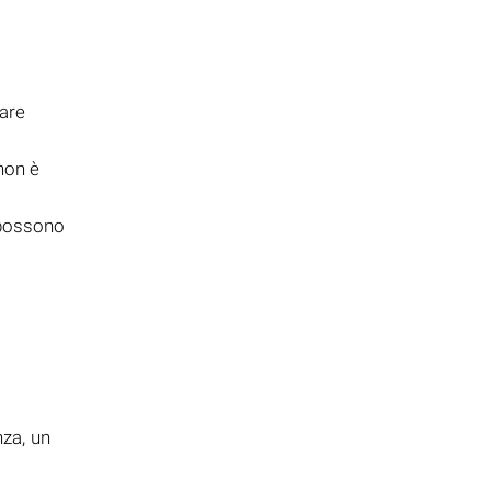
are
on è
 possono
i
nza, un