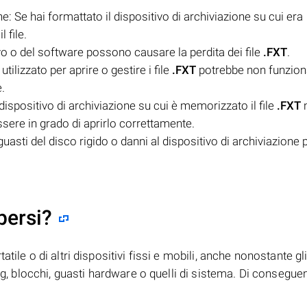
e: Se hai formattato il dispositivo di archiviazione su cui era
l file.
ivo o del software possono causare la perdita dei file
.FXT
.
ilizzato per aprire o gestire i file
.FXT
potrebbe non funzion
.
 dispositivo di archiviazione su cui è memorizzato il file
.FXT
n
essere in grado di aprirlo correttamente.
sti del disco rigido o danni al dispositivo di archiviazione
persi?
tile o di altri dispositivi fissi e mobili, anche nonostante gl
bug, blocchi, guasti hardware o quelli di sistema. Di consegue