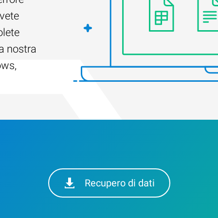
Avete
olete
a nostra
ows,
Recupero di dati