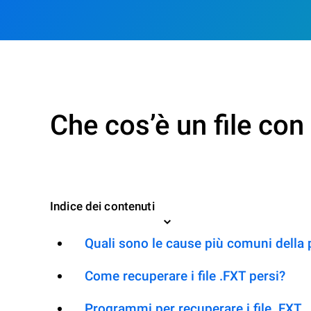
Che cos’è un file co
Indice dei contenuti
Quali sono le cause più comuni della 
Come recuperare i file .FXT persi?
Programmi per recuperare i file .FXT