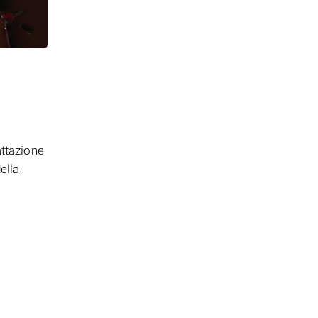
attazione
ella