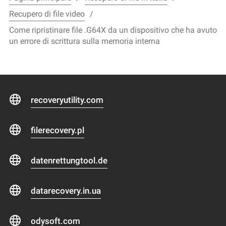
Recupero di file video
Come ripristinare file .G64X da un dispositivo che ha avuto
un errore di scrittura sulla memoria interna
recoveryutility.com
filerecovery.pl
datenrettungtool.de
datarecovery.in.ua
odysoft.com