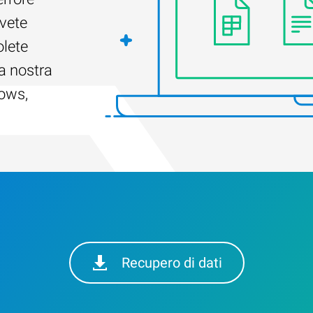
Avete
olete
a nostra
dows,
Recupero di dati