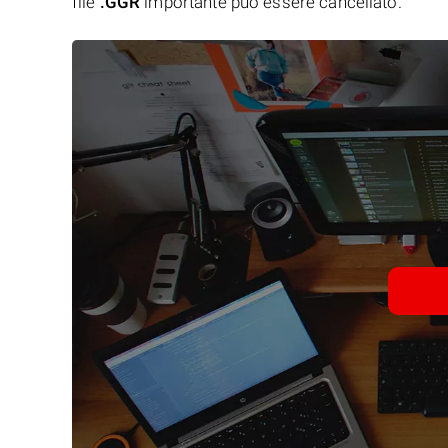
file
.GGR
importante può essere cancellato.