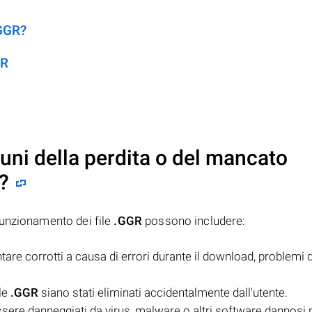
.GGR?
GR
uni della perdita o del mancato
?
funzionamento dei file
.GGR
possono includere:
re corrotti a causa di errori durante il download, problemi d
ile
.GGR
siano stati eliminati accidentalmente dall'utente.
ere danneggiati da virus, malware o altri software dannosi 