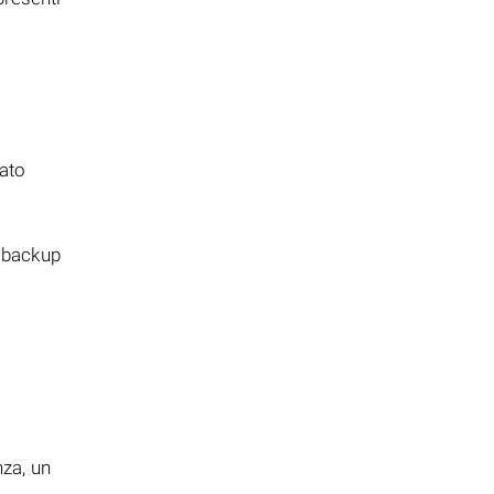
cato
n backup
i
nza, un