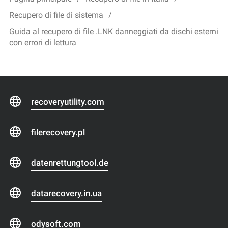
Recupero di file di sistema
Guida al recupero di file .LNK danneggiati da dischi esterni
con errori di lettura
recoveryutility.com
filerecovery.pl
datenrettungtool.de
datarecovery.in.ua
odysoft.com