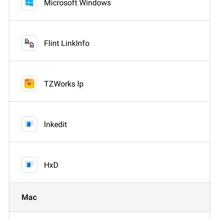
Microsoft Windows
Flint LinkInfo
TZWorks lp
lnkedit
HxD
Mac