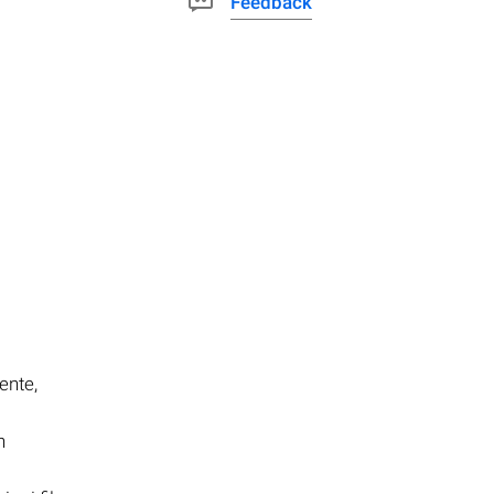
Feedback
ente,
n