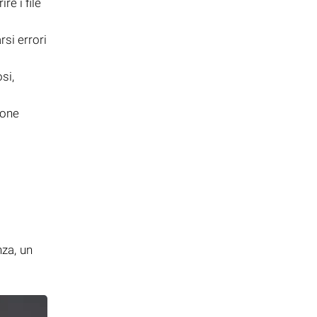
re i file
rsi errori
si,
ione
i
nza, un