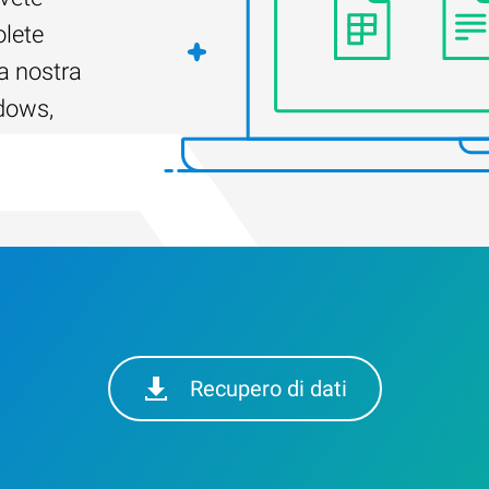
olete
a nostra
ndows,
Recupero di dati