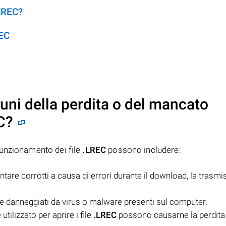
.LREC?
REC
uni della perdita o del mancato
C
?
funzionamento dei file
.LREC
possono includere:
are corrotti a causa di errori durante il download, la trasmi
danneggiati da virus o malware presenti sul computer.
tilizzato per aprire i file
.LREC
possono causarne la perdita 