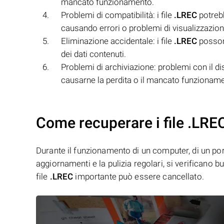
mancato funzionamento.
Problemi di compatibilità: i file
.LREC
potrebb
causando errori o problemi di visualizzazion
Eliminazione accidentale: i file
.LREC
possono
dei dati contenuti.
Problemi di archiviazione: problemi con il dis
causarne la perdita o il mancato funzionam
Come recuperare i file .LRE
Durante il funzionamento di un computer, di un porta
aggiornamenti e la pulizia regolari, si verificano 
file
.LREC
importante può essere cancellato.