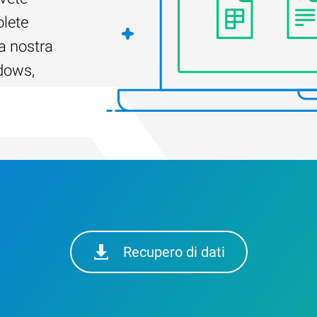
olete
a nostra
ndows,
Recupero di dati