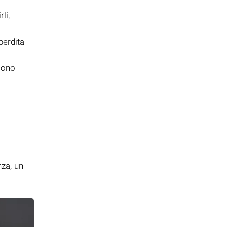
li,
perdita
ono
i
nza, un