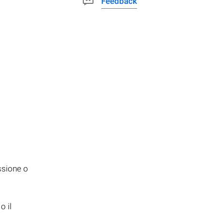
Feedback
ssione o
o il