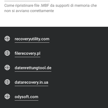
Come ripristinare file .MBF da supporti di memoria che
non si avviano correttamente
recoveryutility.com
filerecovery.pl
datenrettungtool.de
datarecovery.in.ua
odysoft.com