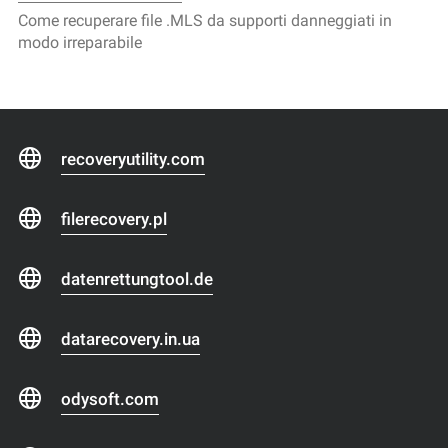
Come recuperare file .MLS da supporti danneggiati in
modo irreparabile
recoveryutility.com
filerecovery.pl
datenrettungtool.de
datarecovery.in.ua
odysoft.com