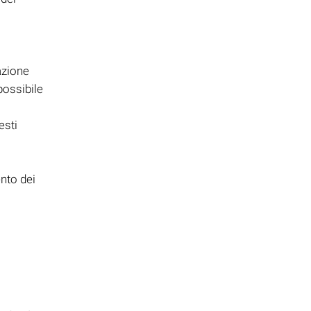
o
azione
possibile
esti
nto dei
i