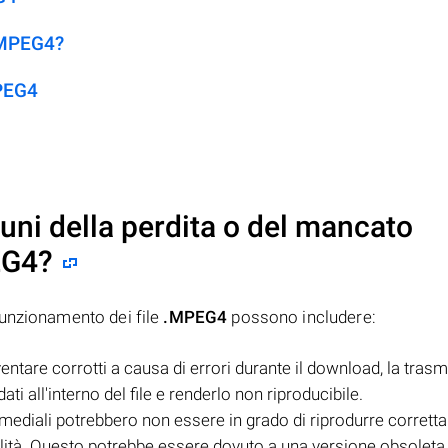
 .MPEG4?
MPEG4
uni della perdita o del mancato
EG4
?
funzionamento dei file
.MPEG4
possono includere:
entare corrotti a causa di errori durante il download, la tras
ti all'interno del file e renderlo non riproducibile.
timediali potrebbero non essere in grado di riprodurre corrett
lità. Questo potrebbe essere dovuto a una versione obsoleta