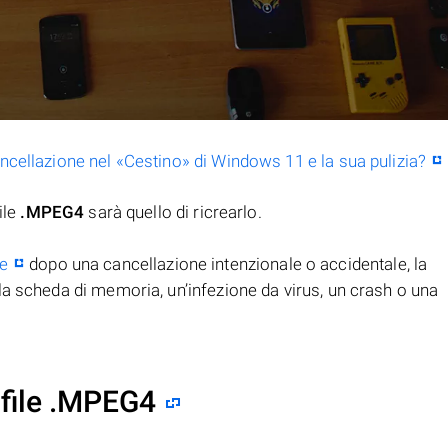
ancellazione nel «Cestino» di Windows 11 e la sua pulizia?
ile
.MPEG4
sarà quello di ricrearlo.
le
dopo una cancellazione intenzionale o accidentale, la
la scheda di memoria, un’infezione da virus, un crash o una
 file .MPEG4