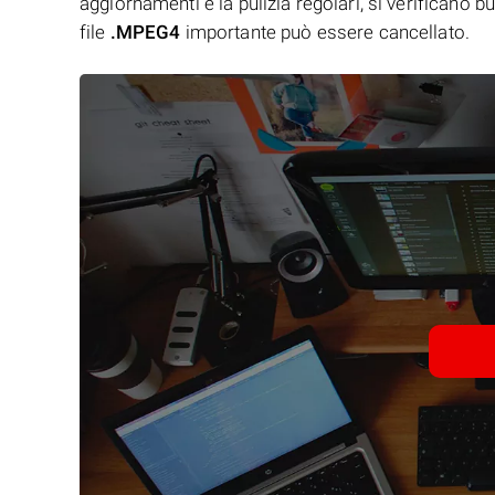
aggiornamenti e la pulizia regolari, si verificano 
file
.MPEG4
importante può essere cancellato.