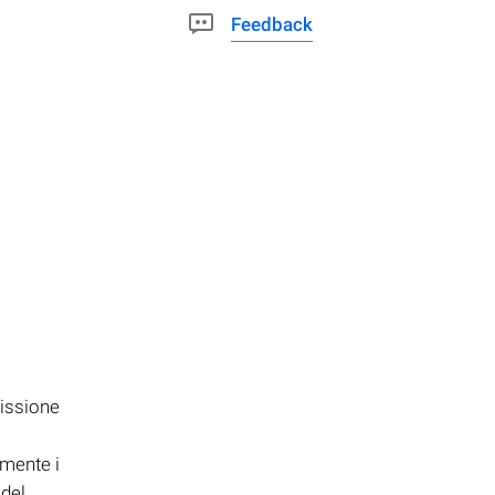
Feedback
missione
amente i
 del