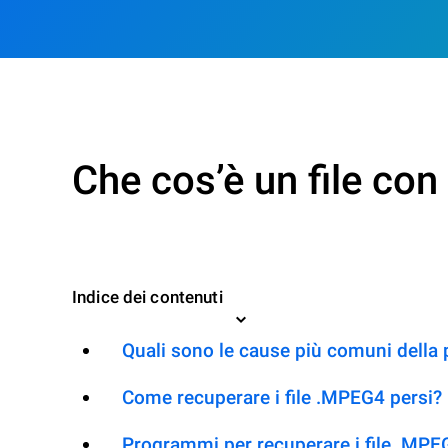
Che cos’è un file co
Indice dei contenuti
Quali sono le cause più comuni della
Come recuperare i file .MPEG4 persi?
Programmi per recuperare i file .MPE