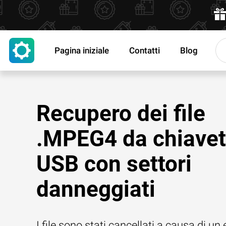
Pagina iniziale
Contatti
Blog
Recupero dei file
.MPEG4 da chiavet
USB con settori
danneggiati
I file sono stati cancellati a causa di un 