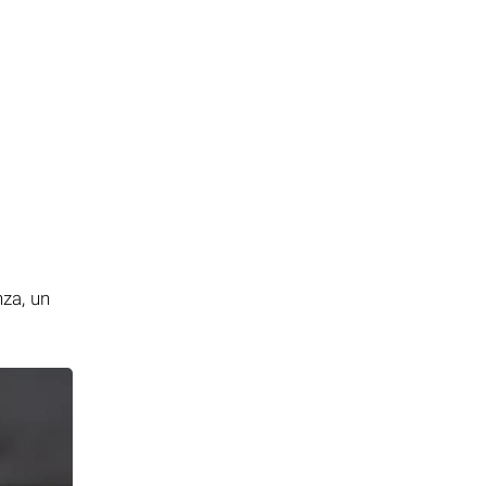
i
nza, un