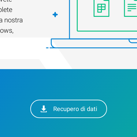
olete
a nostra
dows,
Recupero di dati