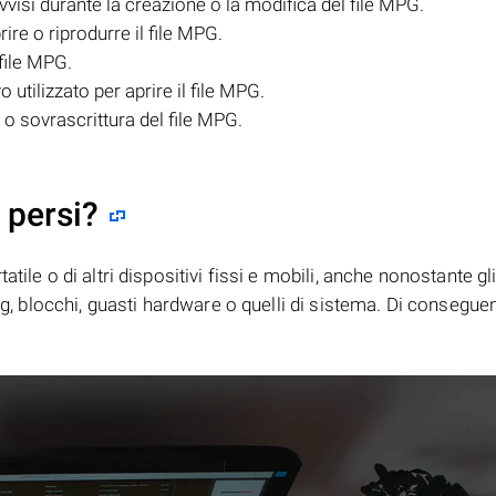
visi durante la creazione o la modifica del file MPG.
ire o riprodurre il file MPG.
file MPG.
utilizzato per aprire il file MPG.
o sovrascrittura del file MPG.
 persi?
tile o di altri dispositivi fissi e mobili, anche nonostante gl
bug, blocchi, guasti hardware o quelli di sistema. Di consegue