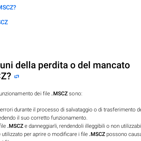
.MSCZ?
SCZ
uni della perdita o del mancato
CZ
?
funzionamento dei file
.MSCZ
sono:
rrori durante il processo di salvataggio o di trasferimento del
pedendo il suo corretto funzionamento.
file
.MSCZ
e danneggiarli, rendendoli illeggibili o non utilizzabil
utilizzato per aprire o modificare i file
.MSCZ
possono causa