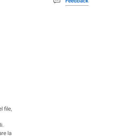
Feedback
 file,
i.
re la