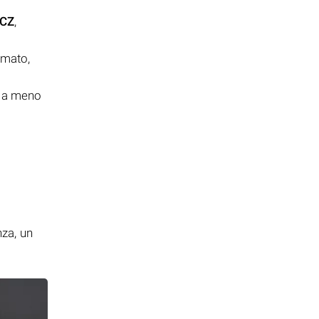
CZ
,
rmato,
e a meno
i
nza, un