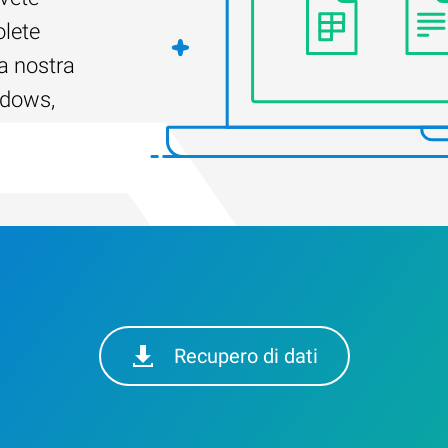
olete
a nostra
ndows,
Recupero di dati