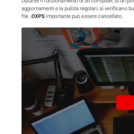
Durante il funzionamento di un computer, di un porta
aggiornamenti e la pulizia regolari, si verificano 
file
.OXPS
importante può essere cancellato.