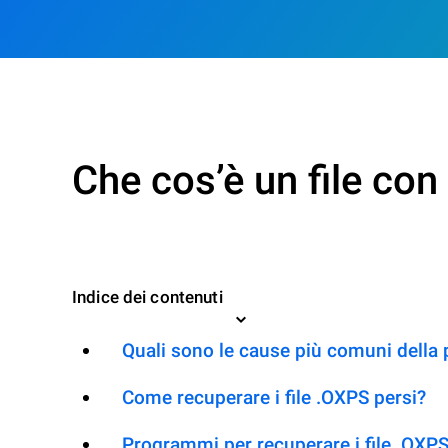
Che cos’è un file co
Indice dei contenuti
Quali sono le cause più comuni della 
Come recuperare i file .OXPS persi?
Programmi per recuperare i file .OXP