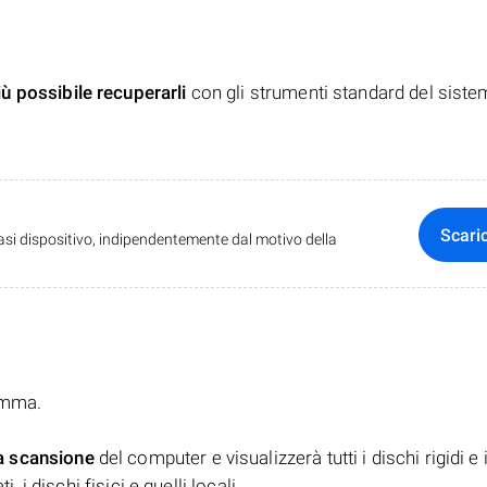
iù possibile recuperarli
con gli strumenti standard del siste
Scari
iasi dispositivo, indipendentemente dal motivo della
ramma.
a scansione
del computer e visualizzerà tutti i dischi rigidi e 
, i dischi fisici e quelli locali.