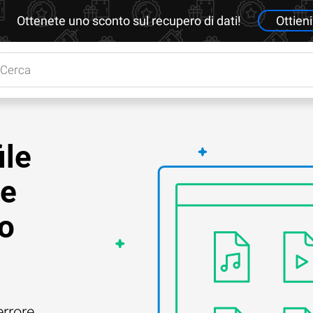
Ottenete uno sconto sul recupero di dati!
Ottieni
ile
he
po
errore