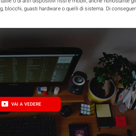
tile o di altri dispositivi fissi e mobili, anche nonostante gl
bug, blocchi, guasti hardware o quelli di sistema. Di consegue
VAI A VEDERE