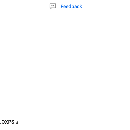
Feedback
.OXPS
a