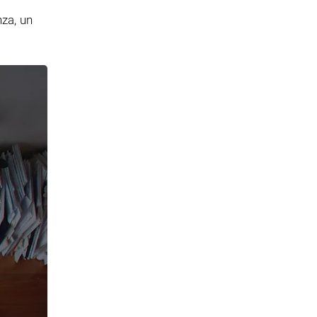
i
nza, un