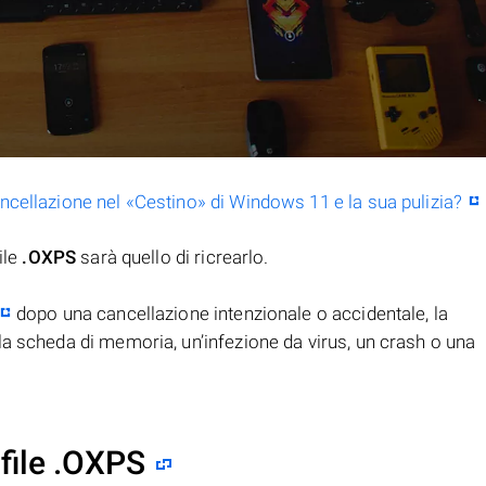
ancellazione nel «Cestino» di Windows 11 e la sua pulizia?
ile
.OXPS
sarà quello di ricrearlo.
dopo una cancellazione intenzionale o accidentale, la
la scheda di memoria, un’infezione da virus, un crash o una
file .OXPS