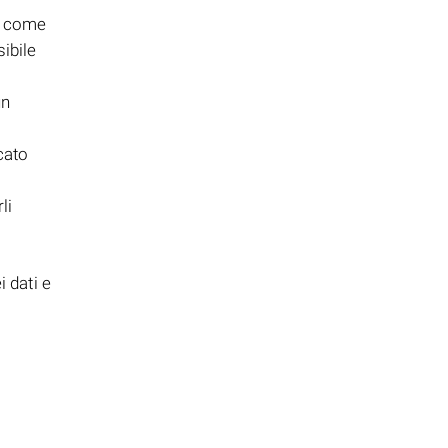
o, come
ibile
un
cato
li
i dati e