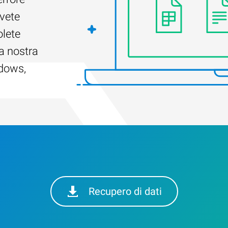
Avete
olete
a nostra
ndows,
Recupero di dati