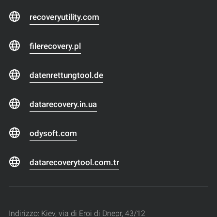
recoveryutility.com
filerecovery.pl
datenrettungtool.de
datarecovery.in.ua
odysoft.com
datarecoverytool.com.tr
Indirizzo: Kiev, via di Eroi di Dnepr, 43/12