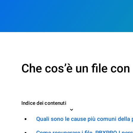
Che cos’è un file co
Indice dei contenuti
Quali sono le cause più comuni della
Come recuperare i file .PBXPROJ pers