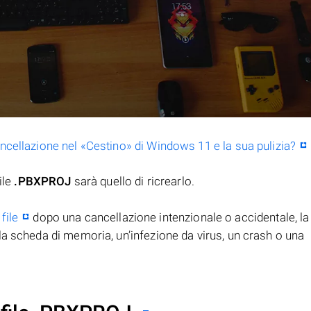
ancellazione nel «Cestino» di Windows 11 e la sua pulizia?
ile
.PBXPROJ
sarà quello di ricrearlo.
file
dopo una cancellazione intenzionale o accidentale, la
la scheda di memoria, un’infezione da virus, un crash o una