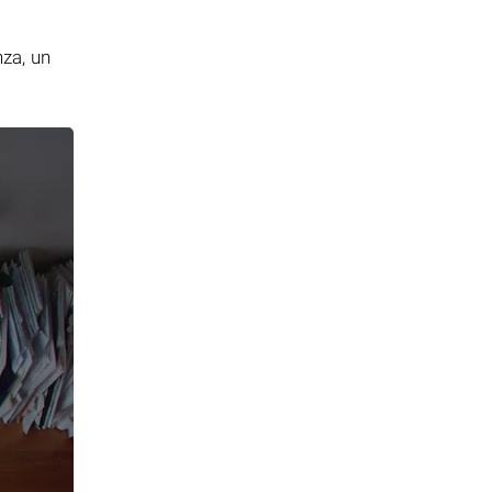
i
nza, un