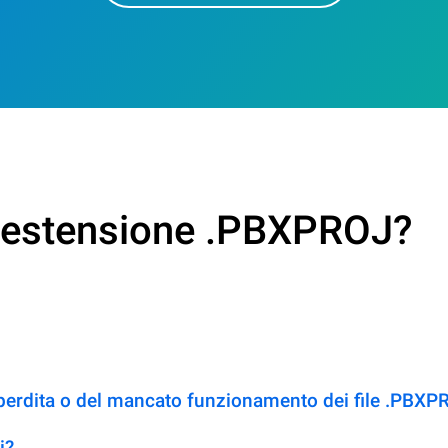
n estensione .PBXPROJ?
 perdita o del mancato funzionamento dei file .PBXP
i?