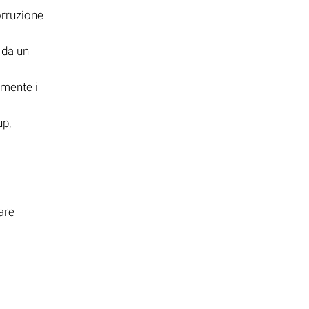
orruzione
 da un
amente i
up,
zare