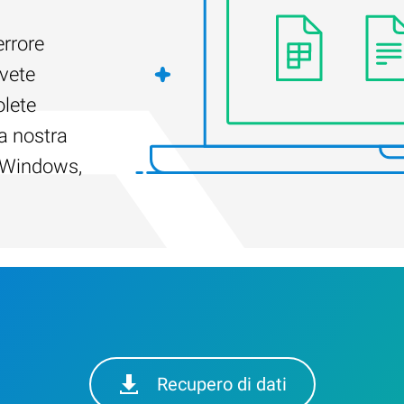
errore
Avete
olete
a nostra
r Windows,
Recupero di dati