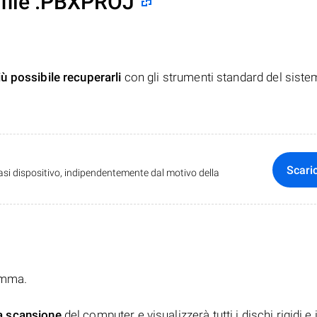
 file .PBXPROJ
iù possibile recuperarli
con gli strumenti standard del siste
Scari
iasi dispositivo, indipendentemente dal motivo della
ramma.
a scansione
del computer e visualizzerà tutti i dischi rigidi e 