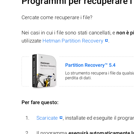
Programmi per recuperare i
Cercate come recuperare i file?
Nei casi in cui i file sono stati cancellati, e
non è p
utilizzate
Hetman Partition Recovery
.
Partition Recovery™ 5.4
Lo strumento recupera i file da quals
perdita di dati.
Per fare questo:
Scaricate
, installate ed eseguite il prog
Il programma
eseguirà automaticamente l