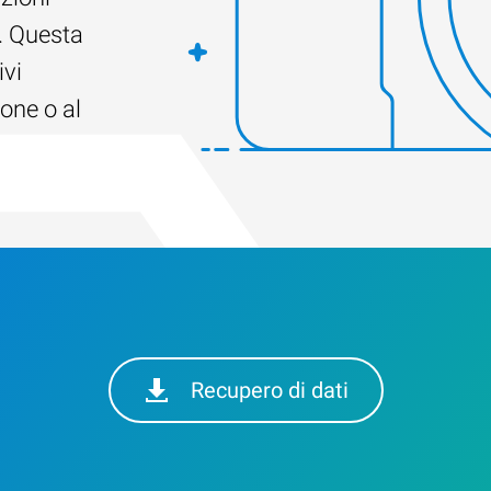
. Questa
ivi
ione o al
Recupero di dati