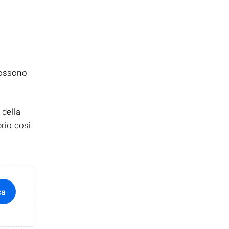
 possono
 della
prio così
ca