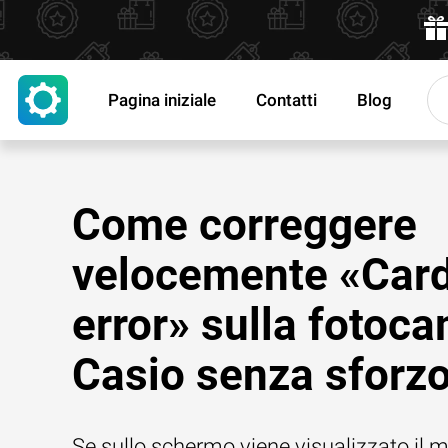
Pagina iniziale
Contatti
Blog
Come correggere
velocemente «Car
error» sulla fotoc
Casio senza sforz
Se sullo schermo viene visualizzato il