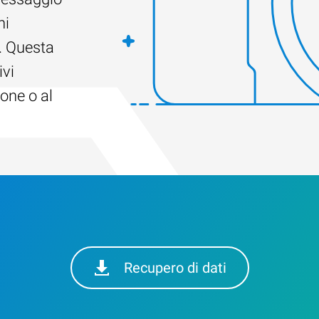
ni
. Questa
ivi
ione o al
Recupero di dati