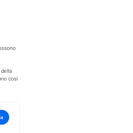
 possono
 della
prio così
ca