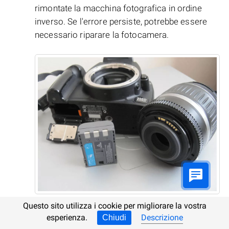
rimontate la macchina fotografica in ordine
inverso. Se l'errore persiste, potrebbe essere
necessario riparare la fotocamera.
Questo sito utilizza i cookie per migliorare la vostra
Sostituite o caricate l’alimentazione interna:
esperienza.
Descrizione
Chiudi