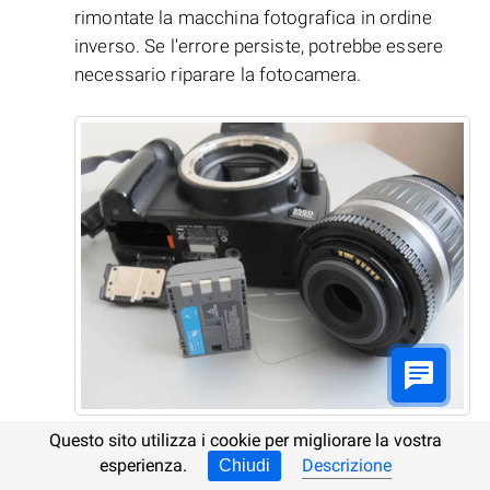
rimontate la macchina fotografica in ordine
inverso. Se l'errore persiste, potrebbe essere
necessario riparare la fotocamera.
Questo sito utilizza i cookie per migliorare la vostra
Sostituite o caricate l’alimentazione interna:
esperienza.
Descrizione
Chiudi