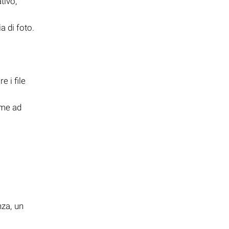
tivo,
ia di foto.
e i file
ome ad
i
nza, un