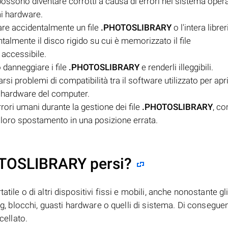
ossono diventare corrotti a causa di errori nel sistema opera
mi hardware.
are accidentalmente un file
.PHOTOSLIBRARY
o l'intera librer
almente il disco rigido su cui è memorizzato il file
 accessibile.
 danneggiare i file
.PHOTOSLIBRARY
e renderli illeggibili.
si problemi di compatibilità tra il software utilizzato per aprir
l'hardware del computer.
rrori umani durante la gestione dei file
.PHOTOSLIBRARY
, c
a loro spostamento in una posizione errata.
OTOSLIBRARY persi?
tile o di altri dispositivi fissi e mobili, anche nonostante gl
bug, blocchi, guasti hardware o quelli di sistema. Di consegue
ellato.