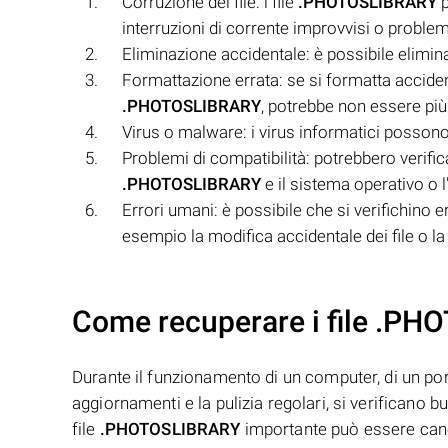
Corruzione del file: i file
.PHOTOSLIBRARY
p
interruzioni di corrente improvvisi o proble
Eliminazione accidentale: è possibile elimin
Formattazione errata: se si formatta accident
.PHOTOSLIBRARY
, potrebbe non essere più
Virus o malware: i virus informatici possono
Problemi di compatibilità: potrebbero verificar
.PHOTOSLIBRARY
e il sistema operativo o 
Errori umani: è possibile che si verifichino e
esempio la modifica accidentale dei file o l
Come recuperare i file .PH
Durante il funzionamento di un computer, di un porta
aggiornamenti e la pulizia regolari, si verificano 
file
.PHOTOSLIBRARY
importante può essere canc