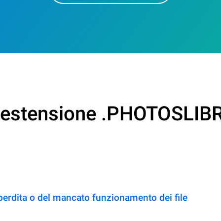
on estensione .PHOTOSLI
perdita o del mancato funzionamento dei file