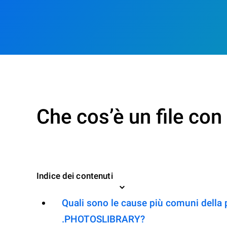
Che cos’è un file c
Indice dei contenuti
Quali sono le cause più comuni della 
.PHOTOSLIBRARY?