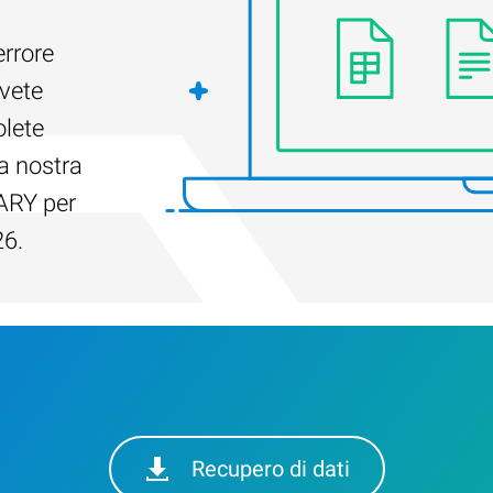
errore
Avete
olete
a nostra
ARY per
26.
Recupero di dati