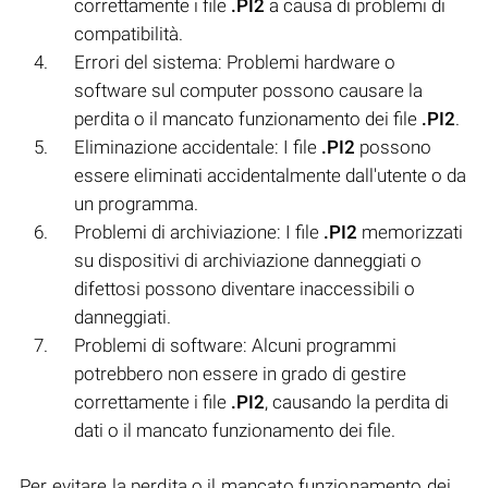
correttamente i file
.PI2
a causa di problemi di
compatibilità.
Errori del sistema: Problemi hardware o
software sul computer possono causare la
perdita o il mancato funzionamento dei file
.PI2
.
Eliminazione accidentale: I file
.PI2
possono
essere eliminati accidentalmente dall'utente o da
un programma.
Problemi di archiviazione: I file
.PI2
memorizzati
su dispositivi di archiviazione danneggiati o
difettosi possono diventare inaccessibili o
danneggiati.
Problemi di software: Alcuni programmi
potrebbero non essere in grado di gestire
correttamente i file
.PI2
, causando la perdita di
dati o il mancato funzionamento dei file.
Per evitare la perdita o il mancato funzionamento dei