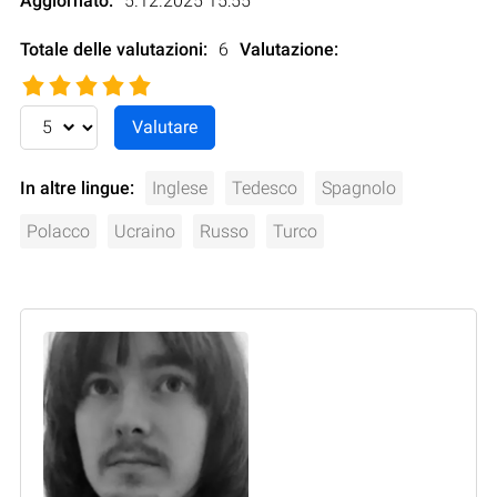
Aggiornato:
5.12.2025 15:55
Totale delle valutazioni:
6
Valutazione
:
In altre lingue:
Inglese
Tedesco
Spagnolo
Polacco
Ucraino
Russo
Turco