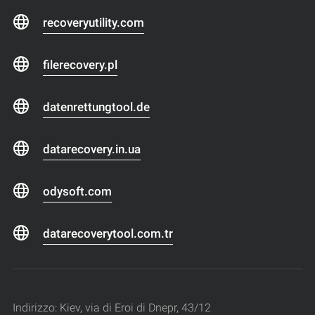
recoveryutility.com
filerecovery.pl
datenrettungtool.de
datarecovery.in.ua
odysoft.com
datarecoverytool.com.tr
Indirizzo: Kiev, via di Eroi di Dnepr, 43/12