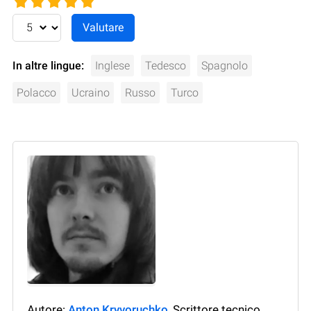
In altre lingue:
Inglese
Tedesco
Spagnolo
Polacco
Ucraino
Russo
Turco
Autore:
Anton Kryvoruchko
, Scrittore tecnico