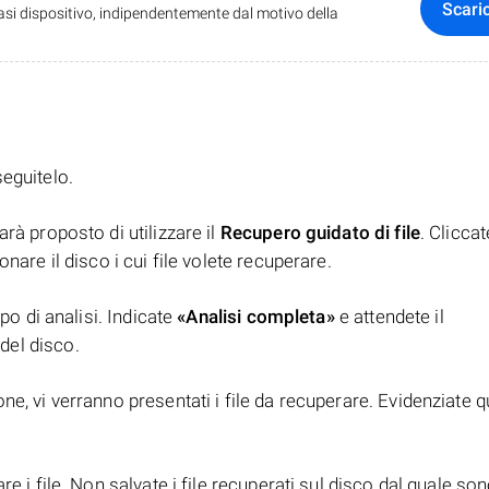
Scari
iasi dispositivo, indipendentemente dal motivo della
seguitelo.
rà proposto di utilizzare il
Recupero guidato di file
. Clicca
nare il disco i cui file volete recuperare.
ipo di analisi. Indicate
«Analisi completa»
e attendete il
del disco.
e, vi verranno presentati i file da recuperare. Evidenziate qu
e i file. Non salvate i file recuperati sul disco dal quale son