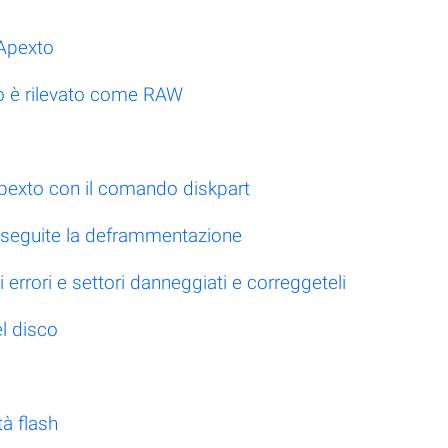
 Apexto
xto è rilevato come RAW
 Apexto con il comando diskpart
, eseguite la deframmentazione
i errori e settori danneggiati e correggeteli
l disco
à flash