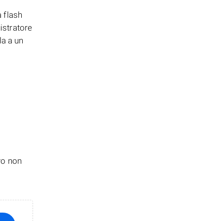
 flash
istratore
la a un
vo non