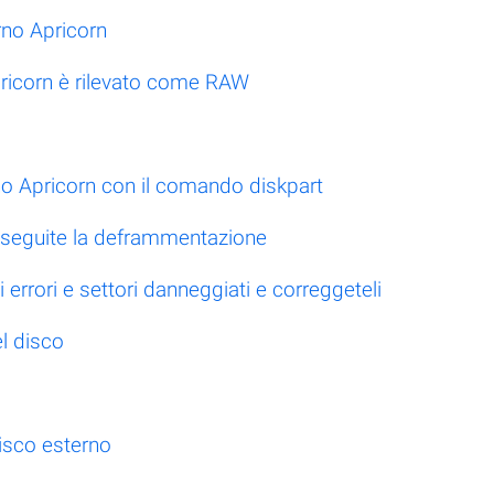
rno Apricorn
Apricorn è rilevato come RAW
rno Apricorn con il comando diskpart
, eseguite la deframmentazione
i errori e settori danneggiati e correggeteli
l disco
isco esterno