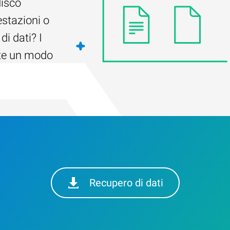
disco
estazioni o
di dati? I
ste un modo
Recupero di dati