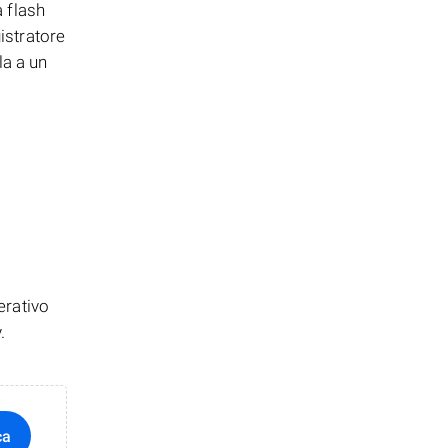
 flash
istratore
la a un
erativo
.
ca