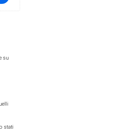
te su
elli
o stati