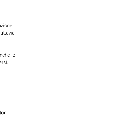
azione
uttavia,
nche le
rsi.
tor