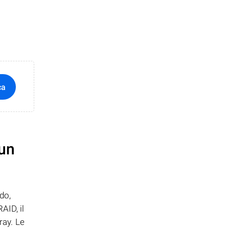
ca
 un
do,
AID, il
ray. Le