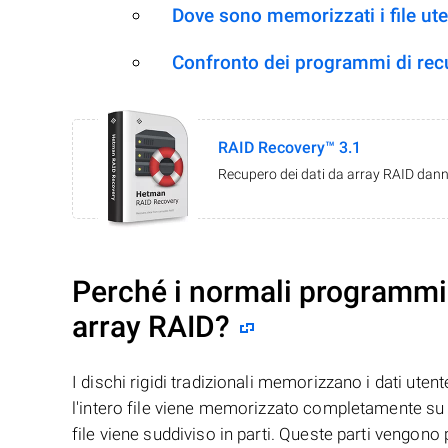
Dove sono memorizzati i file ut
Confronto dei programmi di re
RAID Recovery™ 3.1
Recupero dei dati da array RAID danne
Perché i normali programmi 
array RAID?
I dischi rigidi tradizionali memorizzano i dati uten
l'intero file viene memorizzato completamente su u
file viene suddiviso in parti. Queste parti vengono