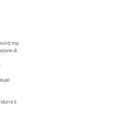
ssword, ma
zione di
i
tuali
durre il