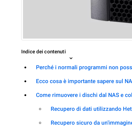
Indice dei contenuti
Perché i normali programmi non posso
Ecco cosa è importante sapere sul N
Come rimuovere i dischi dal NAS e co
Recupero di dati utilizzando H
Recupero sicuro da un'immagine