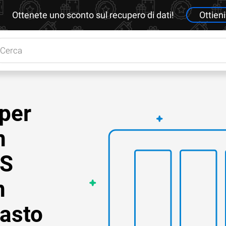
Ottenete uno sconto sul recupero di dati!
Ottieni
 per
n
AS
n
asto