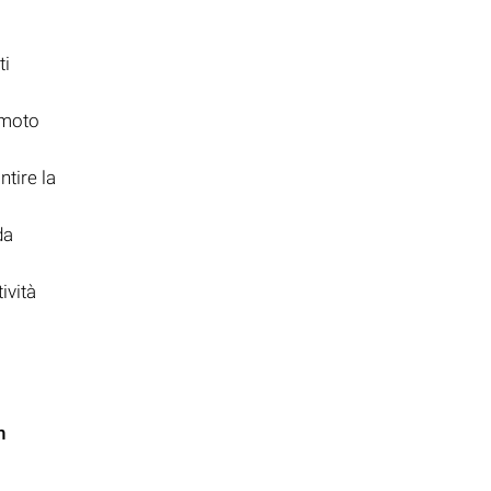
ti
emoto
ntire la
da
ività
n