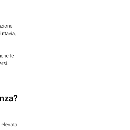
azione
uttavia,
che le
rsi.
enza?
n elevata