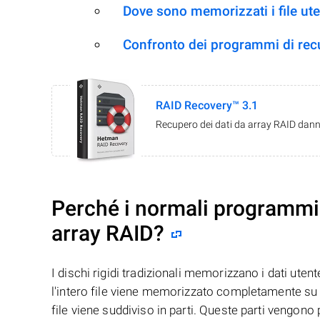
Dove sono memorizzati i file ut
Confronto dei programmi di re
RAID Recovery™ 3.1
Recupero dei dati da array RAID danne
Perché i normali programmi 
array RAID?
I dischi rigidi tradizionali memorizzano i dati uten
l'intero file viene memorizzato completamente su u
file viene suddiviso in parti. Queste parti vengono