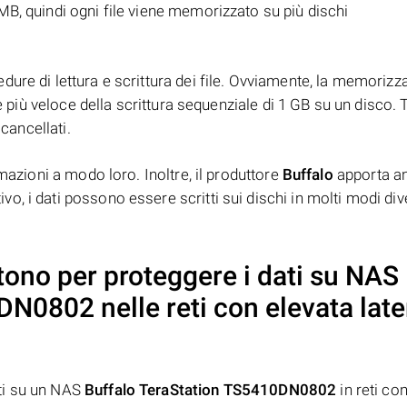
B, quindi ogni file viene memorizzato su più dischi
ure di lettura e scrittura dei file. Ovviamente, la memorizz
è più veloce della scrittura sequenziale di 1 GB su un disco. T
 cancellati.
mazioni a modo loro. Inoltre, il produttore
Buffalo
apporta an
, i dati possono essere scritti sui dischi in molti modi dive
ono per proteggere i dati su NAS
0DN0802
nelle reti con elevata lat
ti su un NAS
Buffalo TeraStation TS5410DN0802
in reti co