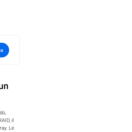
ca
 un
do,
AID, il
ray. Le