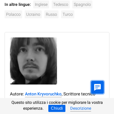
In altre lingue:
Inglese
Tedesco
Spagnolo
Polacco
Ucraino
Russo
Turco
Autore:
Anton Kryvoruchko
, Scrittore tecnico
Questo sito utilizza i cookie per migliorare la vostra
Anton Kryvoruchko è traduttore dall'italiano,
esperienza.
Descrizione
Chiudi
dall'inglese, dal francese e dal polacco. Ha molti