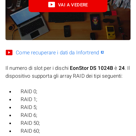
VAI A VEDERE
Come recuperare i dati da Infortrend
Il numero di slot per i dischi
EonStor DS 1024B
è
24
. Il
dispositivo supporta gli array RAID dei tipi seguenti:
RAID 0;
RAID 1;
RAID 5;
RAID 6;
RAID 50;
RAID 60;