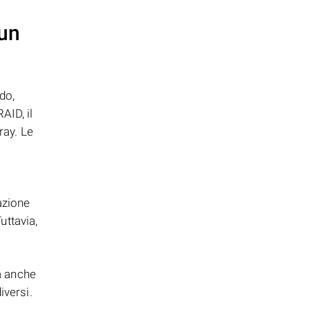
 un
do,
AID, il
ray. Le
azione
uttavia,
a anche
iversi.