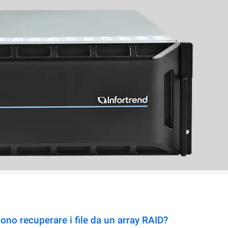
no recuperare i file da un array RAID?