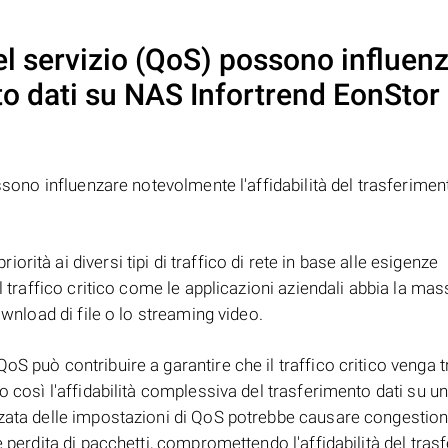
el servizio (QoS) possono influen
nto dati su NAS
Infortrend EonStor
ossono influenzare notevolmente l'affidabilità del trasferimen
ità ai diversi tipi di traffico di rete in base alle esigenze
il traffico critico come le applicazioni aziendali abbia la ma
ownload di file o lo streaming video.
S può contribuire a garantire che il traffico critico venga t
o così l'affidabilità complessiva del trasferimento dati su u
zata delle impostazioni di QoS potrebbe causare congestioni 
e perdita di pacchetti, compromettendo l'affidabilità del tra