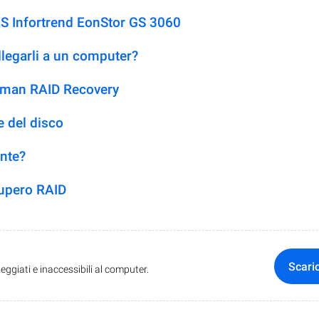
AS Infortrend EonStor GS 3060
llegarli a un computer?
etman RAID Recovery
 del disco
ente?
cupero RAID
Scari
ggiati e inaccessibili al computer.