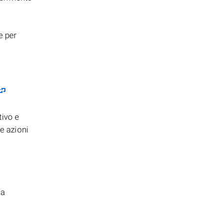
e per
tivo e
e azioni
na