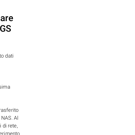
zare
 GS
to dati
ssima
rasferito
n NAS. Al
di rete,
sferimento