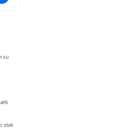
te su
elli
o stati