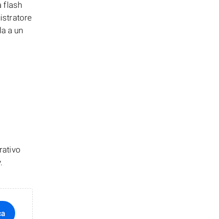
 flash
istratore
la a un
rativo
.
ca