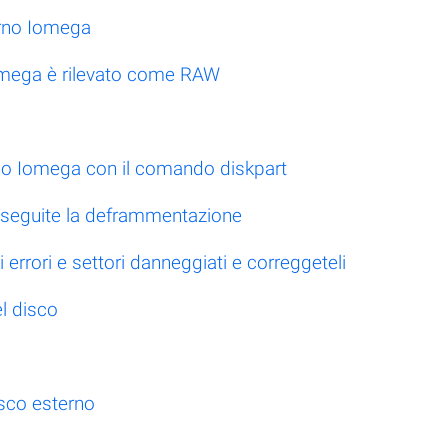
erno Iomega
Iomega è rilevato come RAW
rno Iomega con il comando diskpart
, eseguite la deframmentazione
i errori e settori danneggiati e correggeteli
l disco
sco esterno