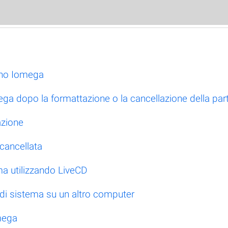
rno Iomega
ga dopo la formattazione o la cancellazione della par
azione
 cancellata
ma utilizzando LiveCD
e di sistema su un altro computer
mega