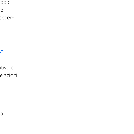
ipo di
le
ocedere
itivo e
e azioni
na