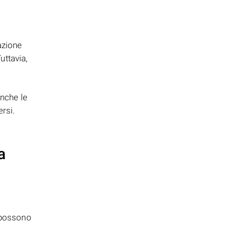
azione
uttavia,
nche le
rsi.
a
possono