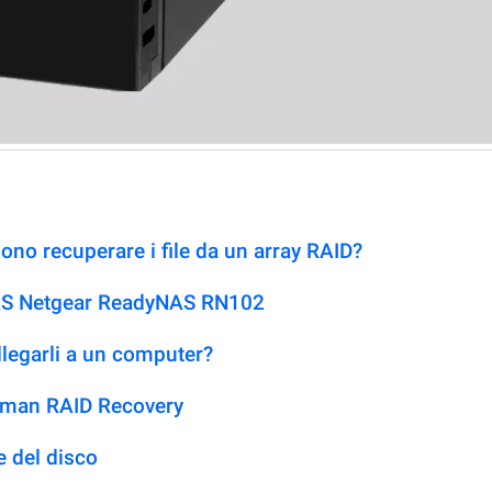
no recuperare i file da un array RAID?
NAS Netgear ReadyNAS RN102
llegarli a un computer?
etman RAID Recovery
 del disco