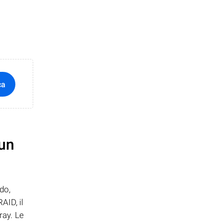
ca
 un
do,
AID, il
ray. Le