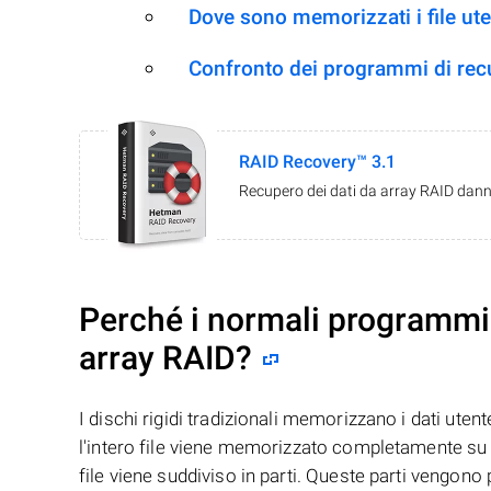
Dove sono memorizzati i file ut
Confronto dei programmi di re
RAID Recovery™ 3.1
Recupero dei dati da array RAID danne
Perché i normali programmi 
array RAID?
I dischi rigidi tradizionali memorizzano i dati uten
l'intero file viene memorizzato completamente su u
file viene suddiviso in parti. Queste parti vengono