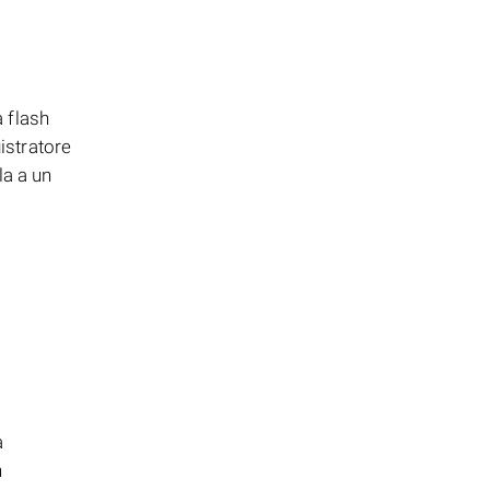
 flash
istratore
la a un
a
n