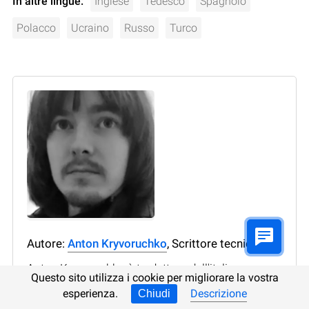
In altre lingue:
Inglese
Tedesco
Spagnolo
Polacco
Ucraino
Russo
Turco
Autore:
Anton Kryvoruchko
, Scrittore tecnico
Anton Kryvoruchko è traduttore dall'italiano,
Questo sito utilizza i cookie per migliorare la vostra
dall'inglese, dal francese e dal polacco. Ha molti
esperienza.
Descrizione
Chiudi
anni di esperienza e lavora con testi di vario