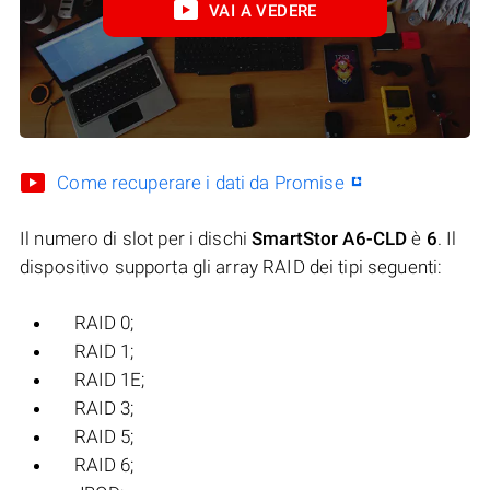
VAI A VEDERE
Come recuperare i dati da Promise
Il numero di slot per i dischi
SmartStor A6-CLD
è
6
. Il
dispositivo supporta gli array RAID dei tipi seguenti:
RAID 0;
RAID 1;
RAID 1E;
RAID 3;
RAID 5;
RAID 6;