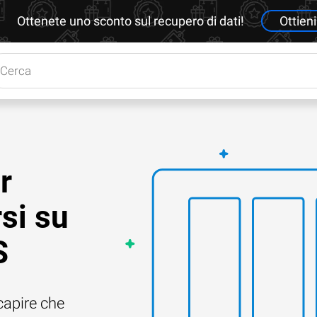
Ottenete uno sconto sul recupero di dati!
Ottieni
r
si su
S
capire che