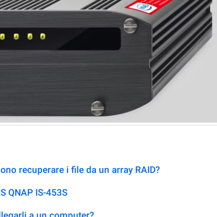
no recuperare i file da un array RAID?
AS QNAP IS-453S
llegarli a un computer?