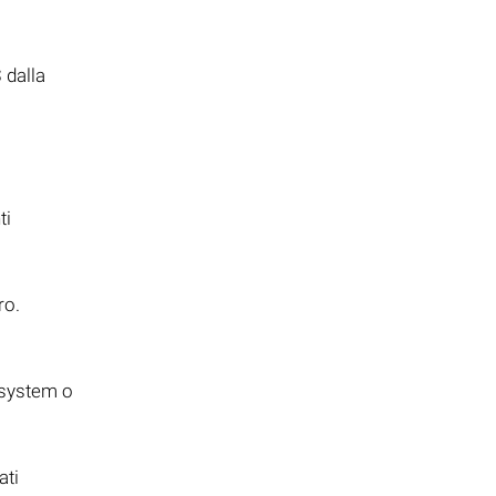
S
dalla
ti
ro.
e system o
ati