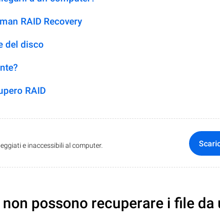
etman RAID Recovery
 del disco
ente?
cupero RAID
Scari
ggiati e inaccessibili al computer.
non possono recuperare i file da