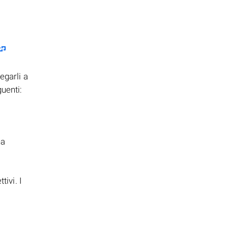
egarli a
uenti:
na
ivi. I