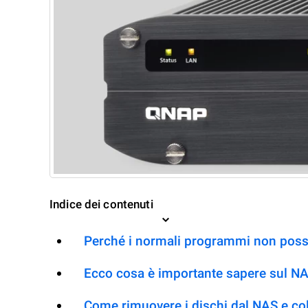
Indice dei contenuti
Perché i normali programmi non posso
Ecco cosa è importante sapere sul N
Come rimuovere i dischi dal NAS e co