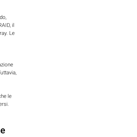
do,
AID, il
ray. Le
azione
uttavia,
he le
rsi.
te