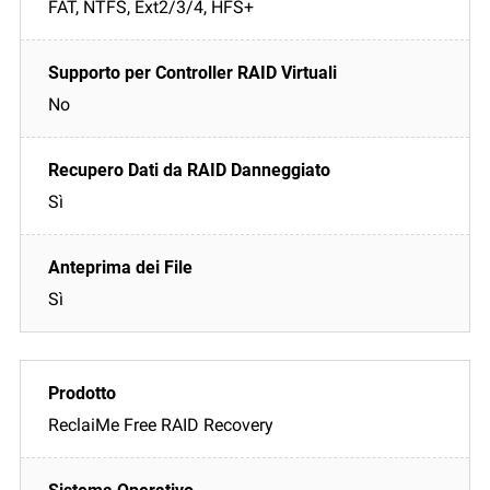
FAT, NTFS, Ext2/3/4, HFS+
No
Sì
Sì
ReclaiMe Free RAID Recovery