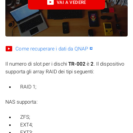
VAI A VEDERE
Come recuperare i dati da QNAP
Il numero di slot per i dischi
TR-002
è
2
. Il dispositivo
supporta gli array RAID dei tipi seguenti:
RAID 1;
NAS supporta:
ZFS;
EXT4;
EXT3;