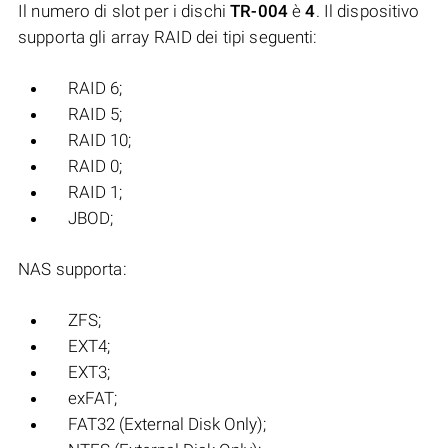
Il numero di slot per i dischi
TR-004
è
4
. Il dispositivo
supporta gli array RAID dei tipi seguenti:
RAID 6;
RAID 5;
RAID 10;
RAID 0;
RAID 1;
JBOD;
NAS supporta:
ZFS;
EXT4;
EXT3;
exFAT;
FAT32 (External Disk Only);