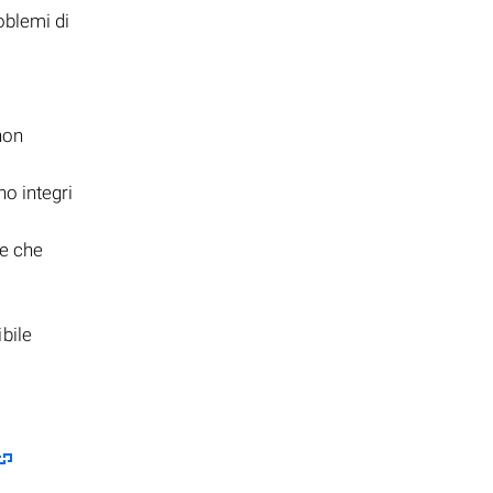
oblemi di
non
no integri
re che
ibile