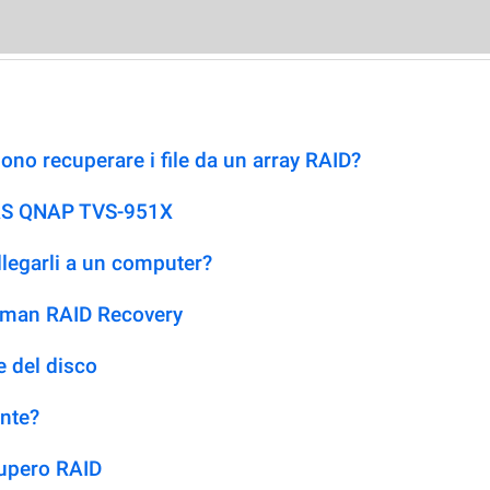
no recuperare i file da un array RAID?
NAS QNAP TVS-951X
llegarli a un computer?
etman RAID Recovery
 del disco
ente?
cupero RAID