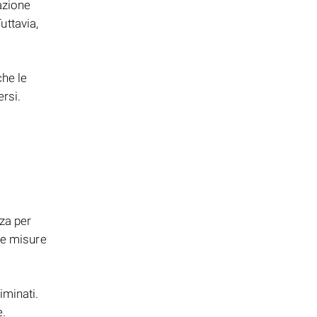
azione
uttavia,
he le
rsi.
za per
ne misure
iminati.
e.