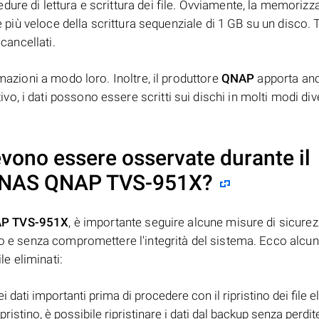
ure di lettura e scrittura dei file. Ovviamente, la memorizz
è più veloce della scrittura sequenziale di 1 GB su un disco. T
 cancellati.
mazioni a modo loro. Inoltre, il produttore
QNAP
apporta anc
, i dati possono essere scritti sui dischi in molti modi dive
evono essere osservate durante il
u NAS
QNAP TVS-951X
?
P TVS-951X
, è importante seguire alcune misure di sicurez
uro e senza compromettere l'integrità del sistema. Ecco alcu
le eliminati:
dati importanti prima di procedere con il ripristino dei file el
pristino, è possibile ripristinare i dati dal backup senza perdit