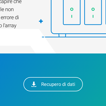
capire che
ile non
 errore di
 l'array
Recupero di dati