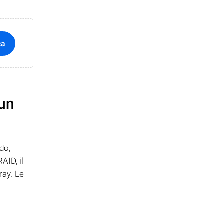
ca
 un
do,
AID, il
ray. Le