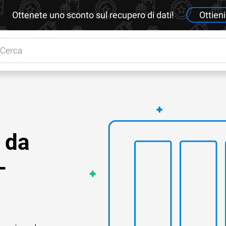
Ottenete uno sconto sul recupero di dati!
Ottieni
 da
-